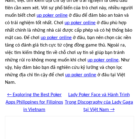
Nam, việc tìm kiếm địa chỉ uy tín để trải nghiệm là điều đầu
tiên cần xem xét. Với sự phổ biến của trò chơi này, nhiều người
muốn biết chơi
up poker online
ở đâu để đảm bảo an toàn và
có trải nghiệm tốt nhất. Chơi
up poker online
ở đâu phù hợp
nhất chính là những nhà cái được cấp phép và có hệ thống bảo
mật cao. Để chơi
up poker online
ở đâu, bạn nên chọn các nền
tảng có đánh giá tích cực từ cộng đồng game thủ. Ngoài ra,
việc tìm kiếm thông tin về chỗ chơi uy tín sẽ giúp bạn tránh
những rủi ro không mong muốn khi chơi
up poker online
. Như
vậy, hãy đảm bảo bạn đã nghiên cứu kỹ lưỡng và chọn lọc
những địa chỉ tin cậy để chơi
up poker online
ở đâu tại Việt
Nam.
← Exploring the Best Poker
Lady Poker Face và Hành Trình
Apps Philippines for Filipinos
Trong Discography của Lady Gaga
in Vietnam
tại Việt Nam →