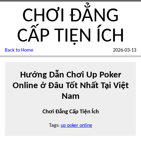
CHƠI ĐẲNG
CẤP TIỆN ÍCH
Back to Home
2026-03-13
Hướng Dẫn Chơi Up Poker
Online ở Đâu Tốt Nhất Tại Việt
Nam
Chơi Đẳng Cấp Tiện Ích
Tags:
up poker online