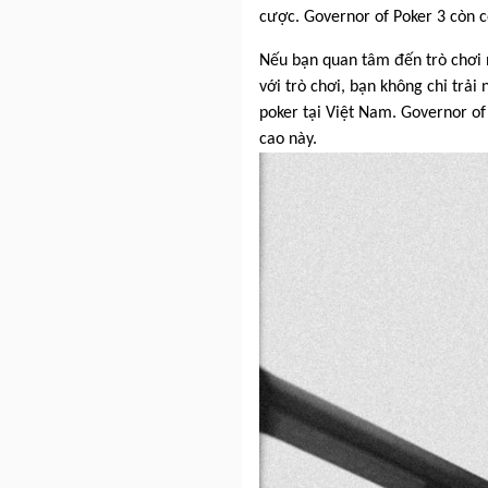
cược. Governor of Poker 3 còn c
Nếu bạn quan tâm đến trò chơi 
với trò chơi, bạn không chỉ trả
poker tại Việt Nam. Governor of
cao này.