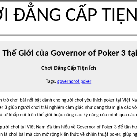
I ĐẲNG CẤP TIỆN
Thế Giới của Governor of Poker 3 tạ
Chơi Đẳng Cấp Tiện Ích
Tags:
governorof poker
 trò chơi bài nổi bật dành cho người chơi yêu thích poker tại Việt N
er 3 giúp người chơi trải nghiệm cảm giác như đang tham gia các v
hủ từ khắp nơi trên thế giới hoặc nâng cao kỹ năng của mình qua các
người chơi tại Việt Nam đã tìm hiểu về Governor of Poker 3 để tận hư
ần là chơi bài mà còn mở rộng kiến thức về chiến thuật poker, giúp n