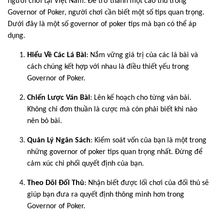
người chơi tại Việt Nam. Để trở thành một cao thủ trong
Governor of Poker, người chơi cần biết một số tips quan trọng.
Dưới đây là một số governor of poker tips mà bạn có thể áp
dụng.
Hiểu Về Các Lá Bài
: Nắm vững giá trị của các lá bài và
cách chúng kết hợp với nhau là điều thiết yếu trong
Governor of Poker.
Chiến Lược Ván Bài
: Lên kế hoạch cho từng ván bài.
Không chỉ đơn thuần là cược mà còn phải biết khi nào
nên bỏ bài.
Quản Lý Ngân Sách
: Kiểm soát vốn của bạn là một trong
những governor of poker tips quan trọng nhất. Đừng để
cảm xúc chi phối quyết định của bạn.
Theo Dõi Đối Thủ
: Nhận biết được lối chơi của đối thủ sẽ
giúp bạn đưa ra quyết định thông minh hơn trong
Governor of Poker.