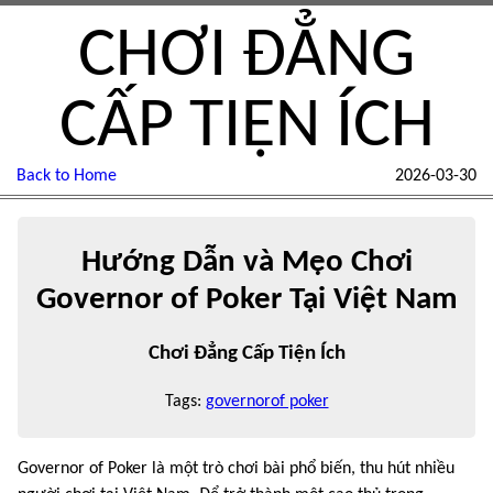
CHƠI ĐẲNG
CẤP TIỆN ÍCH
Back to Home
2026-03-30
Hướng Dẫn và Mẹo Chơi
Governor of Poker Tại Việt Nam
Chơi Đẳng Cấp Tiện Ích
Tags:
governorof poker
Governor of Poker là một trò chơi bài phổ biến, thu hút nhiều