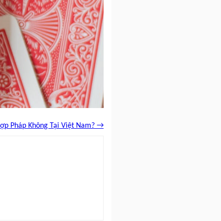
Hợp Pháp Không Tại Việt Nam? →