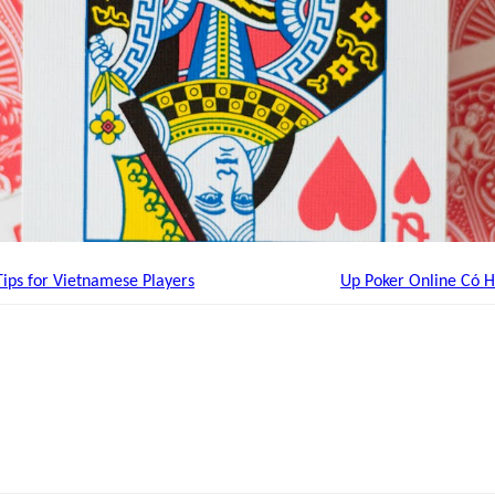
Tips for Vietnamese Players
Up Poker Online Có 