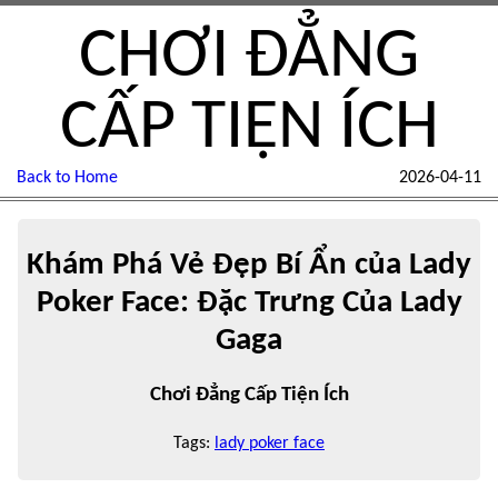
CHƠI ĐẲNG
CẤP TIỆN ÍCH
Back to Home
2026-04-11
Khám Phá Vẻ Đẹp Bí Ẩn của Lady
Poker Face: Đặc Trưng Của Lady
Gaga
Chơi Đẳng Cấp Tiện Ích
Tags:
lady poker face