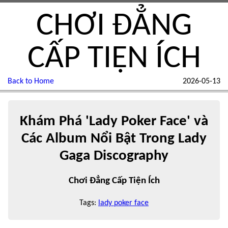
CHƠI ĐẲNG
CẤP TIỆN ÍCH
Back to Home
2026-05-13
Khám Phá 'Lady Poker Face' và
Các Album Nổi Bật Trong Lady
Gaga Discography
Chơi Đẳng Cấp Tiện Ích
Tags:
lady poker face