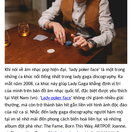
Khi nói về âm nhạc pop hiện đại, ‘lady poker face’ là một trong
những ca khúc nổi tiếng nhất trong lady gaga discography. Ra
mắt năm 2008, ca khúc này giúp Lady Gaga khẳng định vị trí
của mình trên bản đồ âm nhạc quốc tế, đặc biệt được yêu thích
tại Việt Nam (vn). ‘
Lady poker face
’ không chỉ giành nhiều giải
thưởng, mà còn trở thành bản hit gắn liền với hình ảnh độc đáo
của nữ ca sĩ. Nhắc đến lady gaga discography, người hâm mộ
tại vn sẽ nhớ mãi đến phong cách biến hoá liên tục và những
album đột phá như: The Fame, Born This Way, ARTPOP, Joanne,