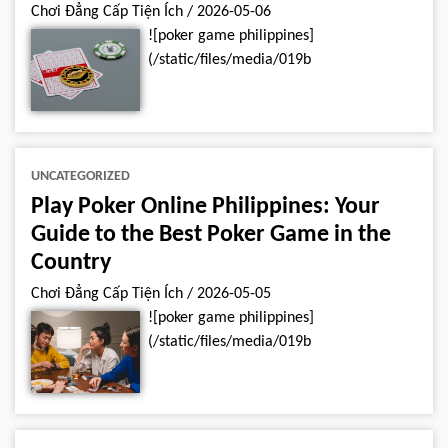
Chơi Đẳng Cấp Tiện Ích
/
2026-05-06
![poker game philippines]
(/static/files/media/019b
UNCATEGORIZED
Play Poker Online Philippines: Your
Guide to the Best Poker Game in the
Country
Chơi Đẳng Cấp Tiện Ích
/
2026-05-05
![poker game philippines]
(/static/files/media/019b