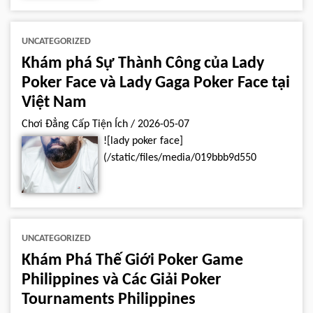
UNCATEGORIZED
Khám phá Sự Thành Công của Lady
Poker Face và Lady Gaga Poker Face tại
Việt Nam
Chơi Đẳng Cấp Tiện Ích
/
2026-05-07
![lady poker face]
(/static/files/media/019bbb9d550
UNCATEGORIZED
Khám Phá Thế Giới Poker Game
Philippines và Các Giải Poker
Tournaments Philippines