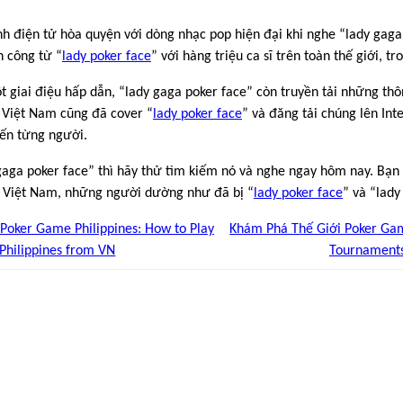
h điện tử hòa quyện với dòng nhạc pop hiện đại khi nghe “lady gaga
h công từ “
lady poker face
” với hàng triệu ca sĩ trên toàn thế giới, t
giai điệu hấp dẫn, “lady gaga poker face” còn truyền tải những thôn
iệt Nam cũng đã cover “
lady poker face
” và đăng tải chúng lên Int
ến từng người.
aga poker face” thì hãy thử tìm kiếm nó và nghe ngay hôm nay. Bạn 
 Việt Nam, những người dường như đã bị “
lady poker face
” và “lady
Poker Game Philippines: How to Play
Khám Phá Thế Giới Poker Game
 Philippines from VN
Tournaments