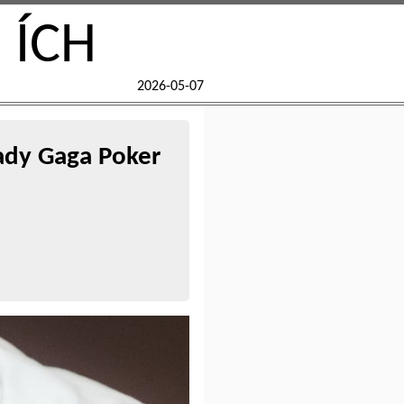
 ÍCH
2026-05-07
ady Gaga Poker