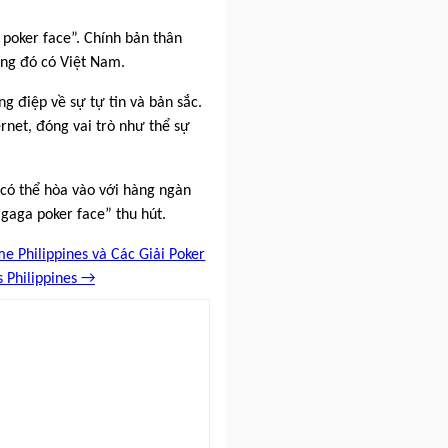
 poker face”. Chính bản thân
rong đó có Việt Nam.
g điệp về sự tự tin và bản sắc.
ernet, đóng vai trò như thể sự
có thể hòa vào với hàng ngàn
 gaga poker face” thu hút.
 Philippines và Các Giải Poker
 Philippines →