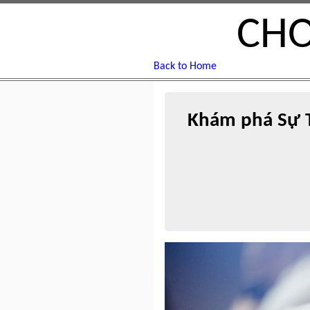
CHƠ
Back to Home
Khám phá Sự T