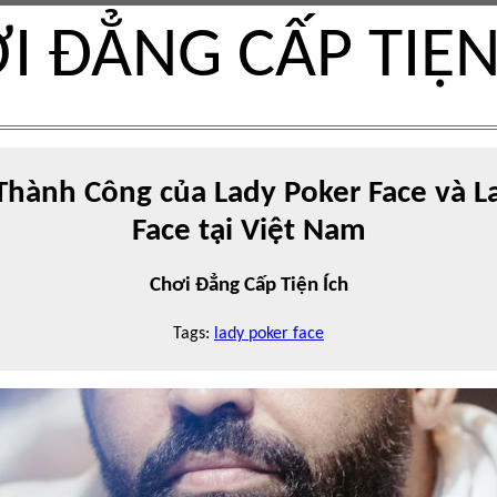
I ĐẲNG CẤP TIỆN
hành Công của Lady Poker Face và L
Face tại Việt Nam
Chơi Đẳng Cấp Tiện Ích
Tags:
lady poker face