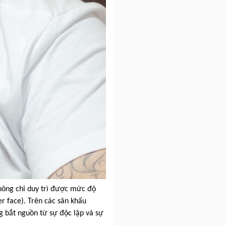
Không chỉ duy trì được mức độ
r face). Trên các sân khấu
 bắt nguồn từ sự độc lập và sự