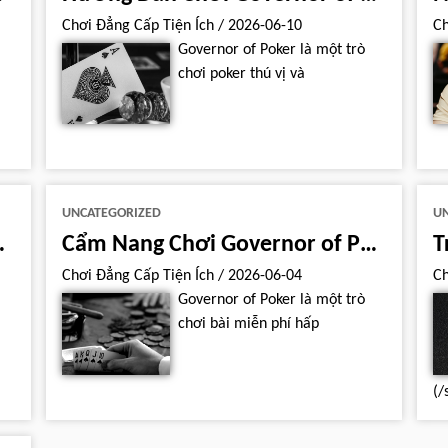
Chơi Đẳng Cấp Tiện Ích
/
2026-06-10
Ch
Governor of Poker là một trò
chơi poker thú vị và
UNCATEGORIZED
U
rnor of Poker
Cẩm Nang Chơi Governor of Poker: Mẹo và Chiến Thuật Hữu Hiệu
Chơi Đẳng Cấp Tiện Ích
/
2026-06-04
Ch
Governor of Poker là một trò
chơi bài miễn phí hấp
(/