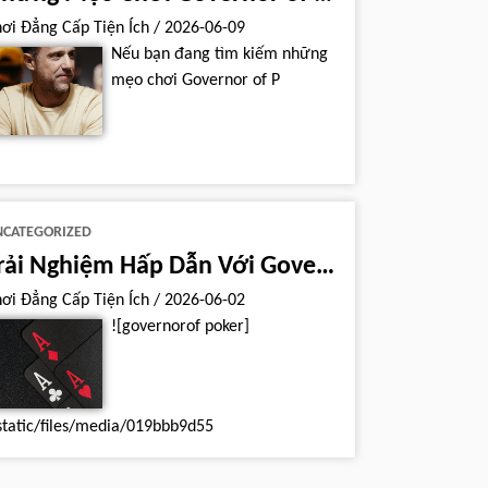
ơi Đẳng Cấp Tiện Ích
/
2026-06-09
Nếu bạn đang tìm kiếm những
mẹo chơi Governor of P
NCATEGORIZED
Trải Nghiệm Hấp Dẫn Với Governor of Poker 3
ơi Đẳng Cấp Tiện Ích
/
2026-06-02
![governorof poker]
static/files/media/019bbb9d55